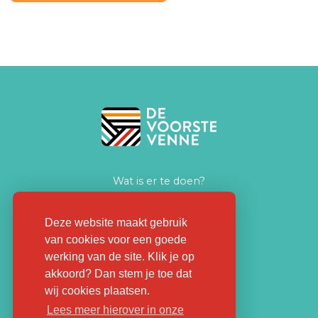
Wat is er te doen?
Zakelijk ontmoeten
Huiskamer voor iedereen
Deze website maakt gebruik
van cookies voor een goede
Nieuws
werking van de site. Klik je op
Praktische informatie
akkoord? Dan stem je toe dat
Contact
wij cookies plaatsen.
Lees meer hierover in onze