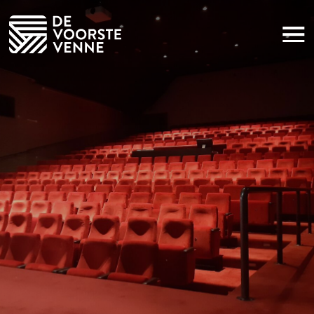
Huiskamer voor iedereen
Sponsoring
Nieuws
Praktische informatie
Contact