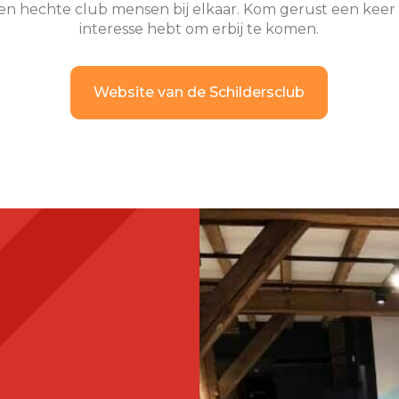
een hechte club mensen bij elkaar. Kom gerust een keer 
interesse hebt om erbij te komen.
Website van de Schildersclub