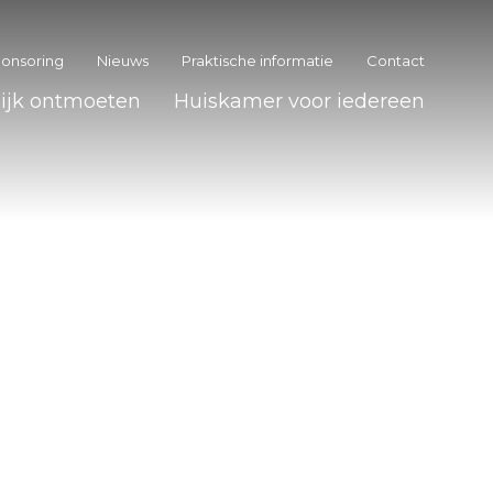
onsoring
Nieuws
Praktische informatie
Contact
lijk ontmoeten
Huiskamer voor iedereen