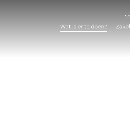
Sp
Wat is er te doen?
Zake