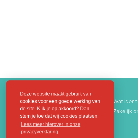
Deze website maakt gebruik van
cookies voor een goede werking van
Wat is er 
de site. Klik je op akkoord? Dan
Zakelijk 
stem je toe dat wij cookies plaatsen.
Lees meer hierover in onze
privacyverklaring.