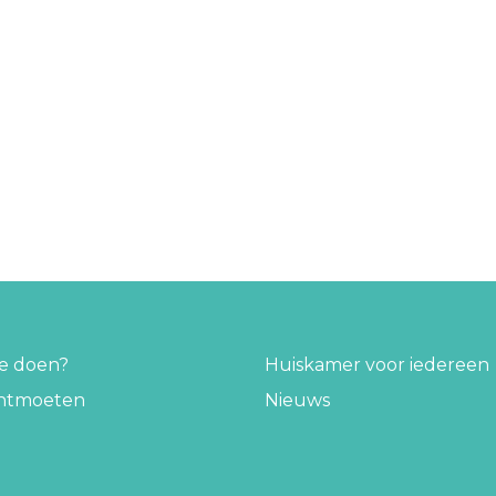
te doen?
Huiskamer voor iedereen
ontmoeten
Nieuws