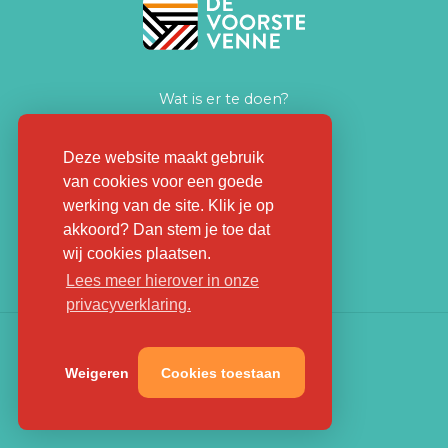
Wat is er te doen?
Zakelijk ontmoeten
Huiskamer voor iedereen
Deze website maakt gebruik
van cookies voor een goede
Nieuws
werking van de site. Klik je op
Praktische informatie
akkoord? Dan stem je toe dat
Contact
wij cookies plaatsen.
Lees meer hierover in onze
privacyverklaring.
Weigeren
Cookies toestaan
Colofon
Privacyverklaring
Website by The Cre8ion.Lab