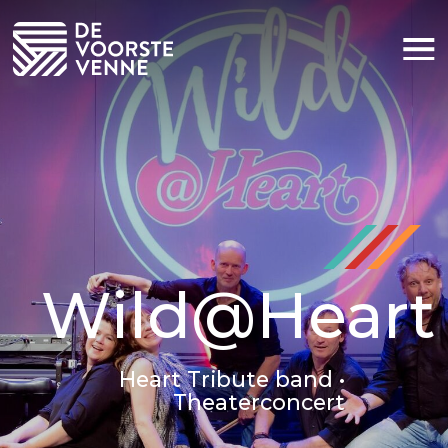
Huiskamer voor iedereen
Sponsoring
Nieuws
Praktische informatie
Contact
Wild@Heart
Heart Tribute band •
Theaterconcert