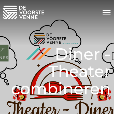
Huiskamer voor iedereen
Sponsoring
Nieuws
Diner -
Praktische informatie
Theater
Contact
combineren