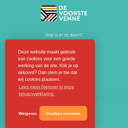
Wat is er te doen?
Zakelijk ontmoeten
Huiskamer voor iedereen
Deze website maakt gebruik
van cookies voor een goede
Nieuws
werking van de site. Klik je op
Praktische informatie
akkoord? Dan stem je toe dat
Contact
wij cookies plaatsen.
Lees meer hierover in onze
privacyverklaring.
Weigeren
Cookies toestaan
Colofon
Privacyverklaring
Website by The Cre8ion.Lab